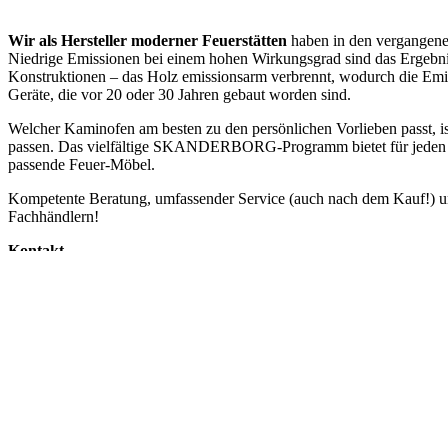
Wir als Hersteller moderner Feuerstätten
haben in den vergangenen
Niedrige Emissionen bei einem hohen Wirkungsgrad sind das Ergebnis.
Konstruktionen – das Holz emissionsarm verbrennt, wodurch die Emi
Geräte, die vor 20 oder 30 Jahren gebaut worden sind.
Welcher Kaminofen am besten zu den persönlichen Vorlieben passt, i
passen. Das vielfältige SKANDERBORG-Programm bietet für jeden Einr
passende Feuer-Möbel.
Kompetente Beratung, umfassender Service (auch nach dem Kauf!) 
Fachhändlern!
Kontakt
Skanderborg Produktions- und Vertriebs GmbH
Büssingstraße 60-62
32257 Bünde
+49 (0) 5223 - 49 11 067
+49 (0) 5223 - 49 11 068
info@skanderborg.de
Rechtliches
Impressum
Nutzungsbedingungen
Datenschutz