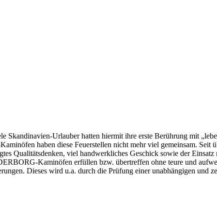
le Skandinavien-Urlauber hatten hiermit ihre erste Berührung mit „leb
nöfen haben diese Feuerstellen nicht mehr viel gemeinsam. Seit übe
gtes Qualitätsdenken, viel handwerkliches Geschick sowie der Einsatz
G-Kaminöfen erfüllen bzw. übertreffen ohne teure und aufwendige 
rungen. Dieses wird u.a. durch die Prüfung einer unabhängigen und zerti